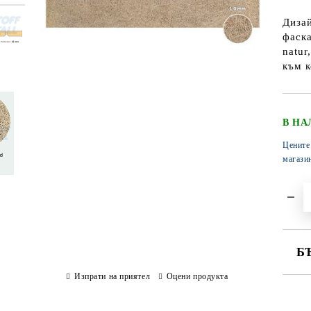
Диза
фаска
natur
към к
В НА
Цените
магази
Б
Изпрати на приятел
Оцени продукта
СА