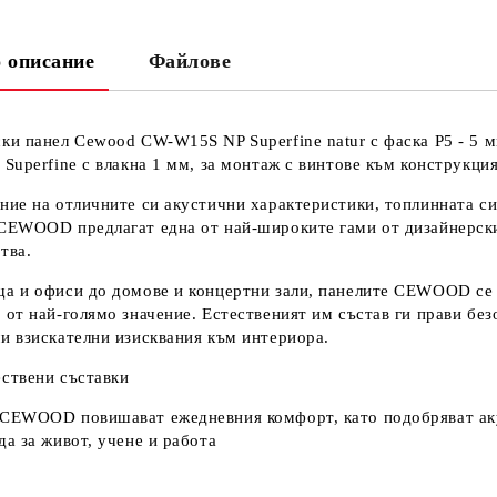
 описание
Файлове
Ни
Кр
ки панел Cewood CW-W15S NP Superfine natur с фаска P5 - 5 мм
 Superfine с влакна 1 мм, за монтаж с винтове към конструкция
ние на отличните си акустични характеристики, топлинната с
CEWOOD предлагат една от най-широките гами от дизайнерски
тва.
а и офиси до домове и концертни зали, панелите CEWOOD се 
 от най-голямо значение. Естественият им състав ги прави бе
и взискателни изисквания към интериора.
ствени съставки
CEWOOD повишават ежедневния комфорт, като подобряват аку
да за живот, учене и работа