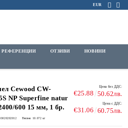
EUR
РЕФЕРЕНЦИИ
ОТЗИВИ
НОВИНИ
Цена без ДДС:
нел Cewood CW-
€25.88
50.62лв.
S NP Superfine natur
Цена с ДДС:
2400/600 15 мм, 1 бр.
€31.06
60.75лв.
03020202012
Тегло:
10.072
кг