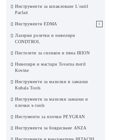
Пожароустойчиви ревизионни
Инструменти за шпакловане L'outil
отвори Rug Semin
Parfait
Инструменти EDMA
Инструменти за Сухо строителство
Лазерни ролетки и нивелири
EDMA
CONDTROL
Инструменти за плочки EDMA
Пистолети за силикон и пяна IRION
Инструменти за фасади EDMA
Нивелири и мастари Tovarna meril
Kovine
Инструменти за боядисване EDMA
Инструменти за мазилки и замазки
Инструменти за покриви EDMA
Kubala Tools
Инструменти за мазилки замазки и
плочки x-tools
Инстументи за плочки PEYGRAN
Инструменти за боядисване ANZA
Инструменти и консумативи HITACHI