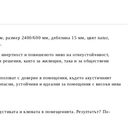
е ще се свържем с вас в рамките на работния ден.
айната цена не включва транспорт.
, размер 2400/600 мм, дебелина 15 мм, цвят natur,
.
и инертност и повишеното ниво на огнеустойчивост,
 решения, както за жилищни, така и за обществени
ползват с доверие в помещения, където акустичният
зопасни, устойчиви и идеални за помещения с високи нива
стиката и климата в помещенията. Резултатът? По-