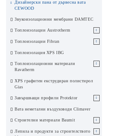
Дизайнерски пана от дървесна вата
KCS Армстронг
Ламелен метален окачен таван
CEWOOD
Хънтър Дъглас система 200F
Звукоизолационни мембрани DAMTEC
Слънцезащита Хънтър Дъглас
Топлоизолации Austrotherm
ЕПС Austrotherm
Топлоизолации Fibran
ЕПС стиропор Аустротерм
XPS Austrotherm
XPS Fibran
Топлоизолация XPS IBG
ЕПС графитен стиропор
Каменни вати Fibran
Топлоизолационни материали
Аустротерм
Ravatherm
Каменни вати Ravatherm
XPS графитен екструдиран полистирол
Gias
Завършващи профили Protektor
Завършващи профили за сухо
Вата неметални въздуховоди Climaver
строителство Protektor Germany
Строителни материали Baumit
Профили за топлоизолационни
Топлоизолационна система Баумит
Лепила и продукти за строителството
системи Protektor Germany