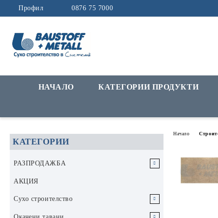
Профил
0876 75 7000
НАЧАЛО
КАТЕГОРИИ ПРОДУКТИ
Начало
Строит
КАТЕГОРИИ
РАЗПРОДАЖБА
РАЗПРОДАЖБА Инструменти и
АКЦИЯ
аксесоари
Сухо строителство
РАЗПРОДАЖБА Строителни
Гипскартон
Окачени тавани
материали