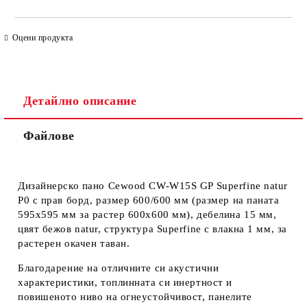
САМО ПОПЪЛНЕТЕ 4 ПОЛЕТА
Оцени продукта
Детайлно описание
Файлове
Ние ще се свържем с вас в рамките на работния ден. Крайната
цена не включва транспорт.
Дизайнерско пано Cewood CW-W15S GP Superfine natur
P0 с прав борд, размер 600/600 мм (размер на паната
595х595 мм за растер 600х600 мм), дебелина 15 мм,
цвят бежов natur, структура Superfine с влакна 1 мм, за
растерен окачен таван.
Благодарение на отличните си акустични
характеристики, топлинната си инертност и
повишеното ниво на огнеустойчивост, панелите