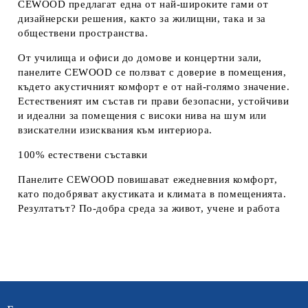
CEWOOD предлагат една от най-широките гами от
дизайнерски решения, както за жилищни, така и за
обществени пространства.
От училища и офиси до домове и концертни зали,
панелите CEWOOD се ползват с доверие в помещения,
където акустичният комфорт е от най-голямо значение.
Естественият им състав ги прави безопасни, устойчиви
и идеални за помещения с високи нива на шум или
взискателни изисквания към интериора.
100% естествени съставки
Панелите CEWOOD повишават ежедневния комфорт,
като подобряват акустиката и климата в помещенията.
Резултатът? По-добра среда за живот, учене и работа