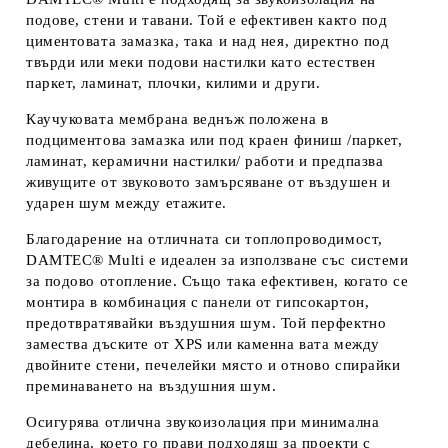
подове, стени и тавани. Той е ефективен както под
циментовата замазка, така и над нея, директно под
твърди или меки подови настилки като естествен
паркет, ламинат, плочки, килими и други.
Каучуковата мембрана веднъж положена в
подциментова замазка или под краен финиш /паркет,
ламинат, керамични настилки/ работи и предпазва
живущите от звуковото замърсяване от въздушен и
ударен шум между етажите.
Благодарение на отличната си топлопроводимост,
DAMTEC® Multi е идеален за използване със системи
за подово отопление. Също така ефективен, когато се
монтира в комбинация с панели от гипсокартон,
предотвратявайки въздушния шум. Той перфектно
замества дъските от XPS или каменна вата между
двойните стени, печелейки място и отново спирайки
преминаването на въздушния шум.
Осигурява отлична звукоизолация при минимална
дебелина, което го прави подходящ за проекти с