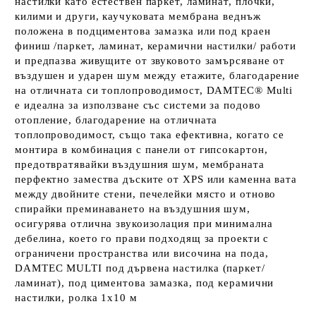
настилки като естествен паркет, ламинат, плочки,
килими и други, каучуковата мембрана веднъж
положена в подциментова замазка или под краен
финиш /паркет, ламинат, керамични настилки/ работи
и предпазва живущите от звуковото замърсяване от
въздушен и ударен шум между етажите, благодарение
на отличната си топлопроводимост, DAMTEC® Multi
е идеална за използване със системи за подово
отопление, благодарение на отличната
топлопроводимост, също така ефективна, когато се
монтира в комбинация с панели от гипсокартон,
предотвратявайки въздушния шум, мембраната
перфектно замества дъските от XPS или каменна вата
между двойните стени, печелейки място и отново
спирайки преминаването на въздушния шум,
осигурява отлична звукоизолация при минимална
дебелина, което го прави подходящ за проекти с
ограничени пространства или височина на пода,
DAMTEC MULTI под дървена настилка (паркет/
ламинат), под циментова замазка, под керамични
настилки, ролка 1х10 м