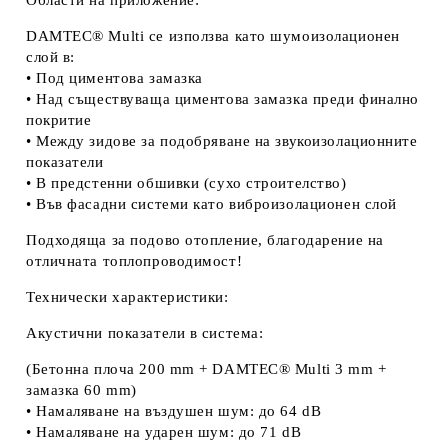
Области на приложение:
DAMTEC® Multi се използва като шумоизолационен
слой в:
• Под циментова замазка
• Над съществуваща циментова замазка преди финално
покритие
• Между зидове за подобряване на звукоизолационните
показатели
• В предстенни обшивки (сухо строителство)
• Във фасадни системи като виброизолационен слой
Подходяща за подово отопление, благодарение на
отличната топлопроводимост!
Технически характеристики:
Акустични показатели в система:
(Бетонна плоча 200 mm + DAMTEC® Multi 3 mm +
замазка 60 mm)
• Намаляване на въздушен шум: до 64 dB
• Намаляване на ударен шум: до 71 dB