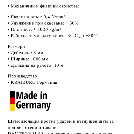
• Механични и физични свойства:
• Якост на опън: 0,4 N/mm²
• Удължение при скъсване: ≈ 50%
• Плътност: ≈ 1020 kg/m³
• Работна температура: от –30°C до +80°C
Размери
• Дебелина: 3 мм
• Ширина: 1000 мм
• Дължина на рулото: 10 м
Произведство
• KRAIBURG​ Германия
Шумоизолация против ударен и въздушен шум за
подове, стени и тавани
DAMTEC® Multi е подходящ за звукоизолация на