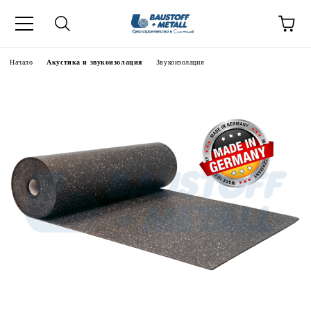
Начало
Акустика и звукоизолация
Звукоизолация