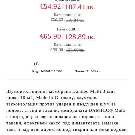
€54.92
107.41лв.
Каталожна цена:
€56.67
110.84лв.
Цена с ДДС:
€65.90
128.89лв.
Каталожна цена:
€68.00
133.00лв.
(1)
Код:
1402010110900
Тегло:
31.565
кг
Шумоизолационна мембрана Damtec Multi 3 мм,
ролка 10 м2, Made in Germany, каучукова
звукоизолация против ударен и въздушен шум за
подове, стени и тавани, мембраната DAMTEC® Multi
е подходящ за звукоизолация на подове, стени и
тавани, ефективен както под циментовата замазка,
така и над нея, директно под твърди или меки подови