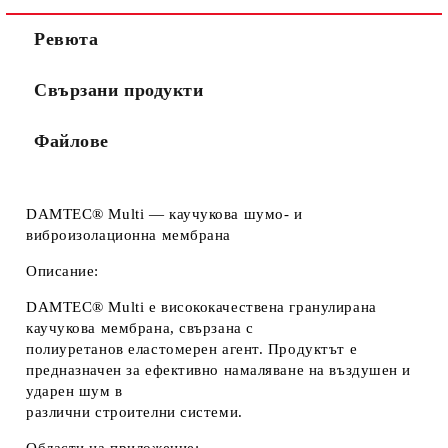
Ревюта
Ние ще се свържем с вас в рамките на работния ден. Крайната
цена не включва транспорт.
Свързани продукти
Файлове
DAMTEC® Multi — каучукова шумо- и
виброизолационна мембрана
Описание:
DAMTEC® Multi е висококачествена гранулирана
каучукова мембрана, свързана с
полиуретанов еластомерен агент. Продуктът е
предназначен за ефективно намаляване на въздушен и
ударен шум в
различни строителни системи.