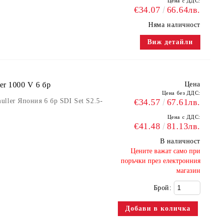
Цена с ДДС:
€34.07
66.64лв.
Няма наличност
Виж детайли
r 1000 V 6 бр
Цена
Цена без ДДС:
ller Япония 6 бр SDI Set S2.5-
€34.57
67.61лв.
Цена с ДДС:
€41.48
81.13лв.
В наличност
​Цените важат само при
поръчки през електронния
магазин
Брой: