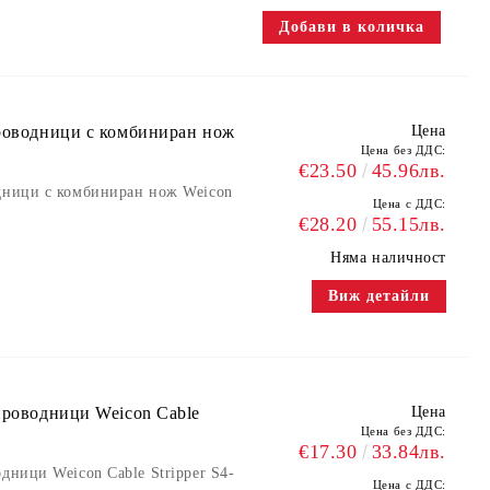
проводници с комбиниран нож
Цена
Цена без ДДС:
€23.50
45.96лв.
одници с комбиниран нож Weicon
Цена с ДДС:
€28.20
55.15лв.
Няма наличност
Виж детайли
проводници Weicon Cable
Цена
Цена без ДДС:
€17.30
33.84лв.
дници Weicon Cable Stripper S4-
Цена с ДДС: