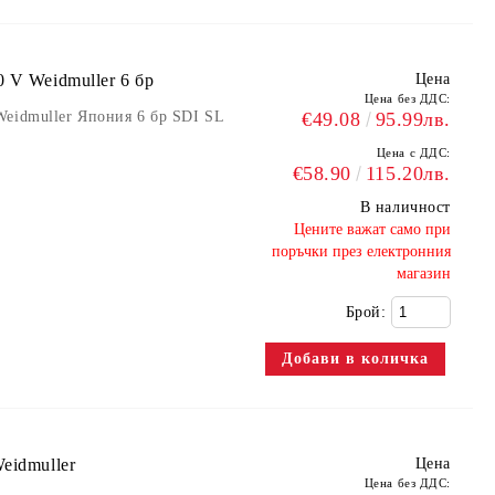
 V Weidmuller 6 бр
Цена
Цена без ДДС:
Weidmuller Япония 6 бр SDI SL
€49.08
95.99лв.
Цена с ДДС:
€58.90
115.20лв.
В наличност
​Цените важат само при
поръчки през електронния
магазин
Брой:
eidmuller
Цена
Цена без ДДС: