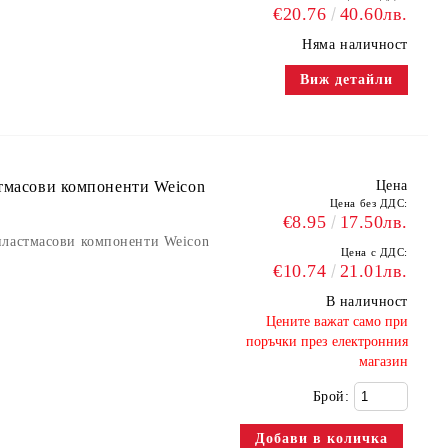
€20.76
40.60лв.
Няма наличност
Виж детайли
стмасови компоненти Weicon
Цена
Цена без ДДС:
€8.95
17.50лв.
пластмасови компоненти Weicon
Цена с ДДС:
€10.74
21.01лв.
В наличност
​Цените важат само при
поръчки през електронния
магазин
Брой: