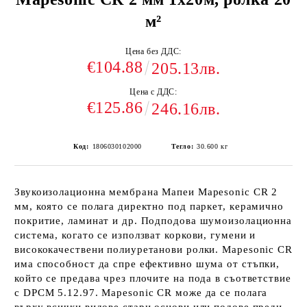
м²
Цена без ДДС:
€104.88
205.13лв.
Цена с ДДС:
€125.86
246.16лв.
Код:
1806030102000
Тегло:
30.600
кг
Звукоизолационна мембрана Мапеи Mapesonic CR 2
мм, която се полага директно под паркет, керамично
покритие, ламинат и др. Подподова шумоизолационна
система, когато се използват коркови, гумени и
висококачествени полиуретанови ролки. Mapesonic CR
има способност да спре ефективно шума от стъпки,
който се предава чрез плочите на пода в съответствие
с DPCM 5.12.97. Mapesonic CR може да се полага