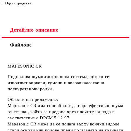
Оцени продукта
Детайлно описание
Файлове
Ние ще се свържем с вас в рамките на работния ден. Крайната
цена не включва транспорт.
MAPESONIC CR
Подподова шумоизолационна система, когато се
използват коркови, гумени и висококачествени
полиуретанови ролки.
Области на приложение:
Mapesonic CR има способност да спре ефективно шума
от стъпки, който се предава чрез плочите на пода в
съответствие с DPCM 5.12.97.
Mapesonic CR може да се полага върху всички видове
стари основи или подове преди полагането на крайната