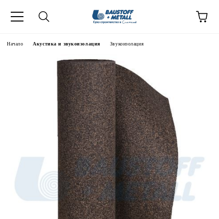
Начало
Акустика и звукоизолация
Звукоизолация