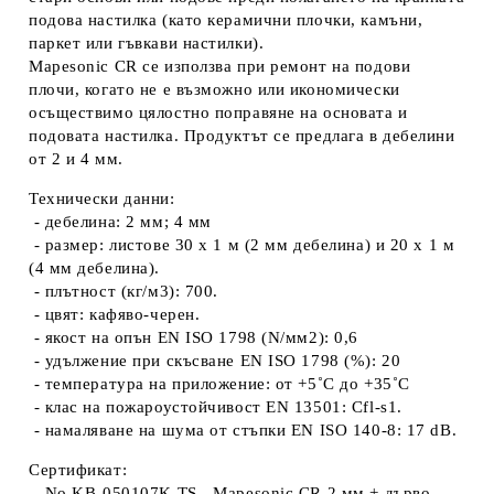
подова настилка (като керамични плочки, камъни,
паркет или гъвкави настилки).
Mapesonic CR се използва при ремонт на подови
плочи, когато не е възможно или икономически
осъществимо цялостно поправяне на основата и
подовата настилка. Продуктът се предлага в дебелини
от 2 и 4 мм.
Технически данни:
- дебелина:
2 мм; 4 мм
- размер:
листове 30 х 1 м (2 мм дебелина) и 20 х 1 м
(4 мм дебелина).
- плътност (кг/м3):
700.
- цвят:
кафяво-черен.
- якост на опън EN ISO 1798 (N/мм2):
0,6
- удължение при скъсване EN ISO 1798 (%):
20
- температура на приложение:
от +5˚С до +35˚С
- клас на пожароустойчивост EN 13501:
Cfl-s1.
- намаляване на шума от стъпки EN ISO 140-8:
17 dB.
Сертификат:
- No KB-050107K TS
- Mapesonic CR 2 мм + дърво.