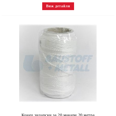
Виж детайли
Конец зидарски за 20 макари 20 метра