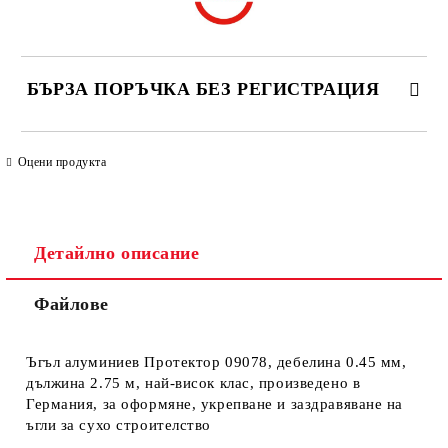
БЪРЗА ПОРЪЧКА БЕЗ РЕГИСТРАЦИЯ
САМО ПОПЪЛНЕТЕ 4 ПОЛЕТА
Оцени продукта
Детайлно описание
Файлове
Ние ще се свържем с вас в рамките на работния ден. Крайната
цена не включва транспорт.
Ъгъл алуминиев Протектор 09078, дебелина 0.45 мм,
дължина 2.75 м, най-висок клас, произведено в
Германия, за оформяне, укрепване и заздравяване на
ъгли за сухо строителство