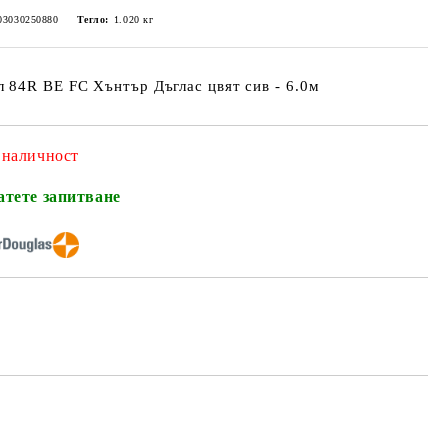
03030250880
Тегло:
1.020
кг
 84R BE FC Хънтър Дъглас цвят сив - 6.0м
 наличност
атете запитване