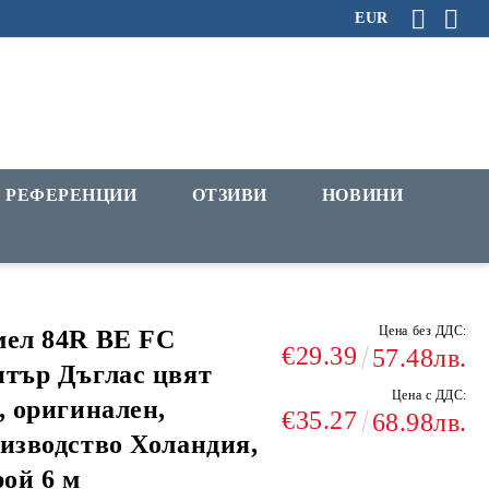
EUR
РЕФЕРЕНЦИИ
ОТЗИВИ
НОВИНИ
Цена без ДДС:
ел 84R BE FC
€29.39
57.48лв.
тър Дъглас цвят
Цена с ДДС:
, оригинален,
€35.27
68.98лв.
изводство Холандия,
рой 6 м