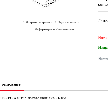
Код:
12
Ламел
Изпрати на приятел
Оцени продукта
Информация за Съответствие
Няма
Изпр
 описание
 BE FC Хънтър Дъглас цвят сив - 6.0м