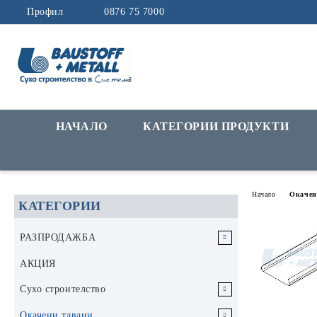
Профил
0876 75 7000
НАЧАЛО
КАТЕГОРИИ ПРОДУКТИ
Начало
Окачен
КАТЕГОРИИ
РАЗПРОДАЖБА
РАЗПРОДАЖБА Инструменти и
АКЦИЯ
аксесоари
Сухо строителство
РАЗПРОДАЖБА Строителни
Гипскартон
Окачени тавани
материали