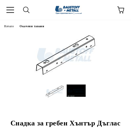
Начало
Окачени тавани
Снадка за гребен Хънтър Дъглас