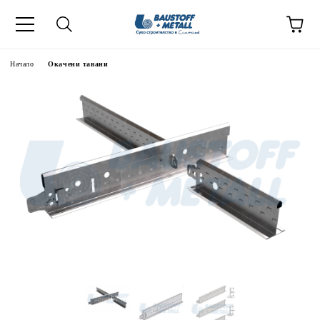
Начало
Окачени тавани