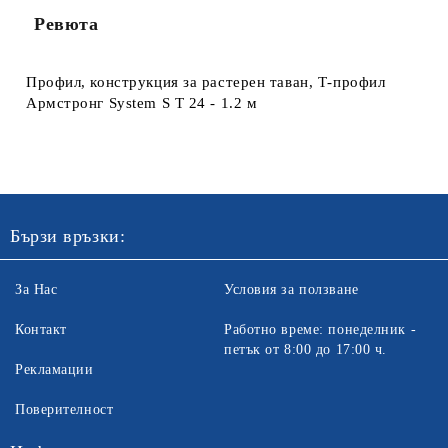
Ревюта
Ние ще се свържем с вас в рамките на работния ден. Крайната
цена не включва транспорт.
Профил, конструкция за растерен таван, Т-профил
Армстронг System S Т 24 - 1.2 м
Бързи връзки:
За Нас
Условия за ползване
Контакт
Работно време: понеделник -
петък от 8:00 до 17:00 ч.
Рекламации
Поверителност