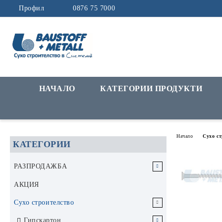
Профил
0876 75 7000
НАЧАЛО
КАТЕГОРИИ ПРОДУКТИ
Начало
Сухо с
КАТЕГОРИИ
РАЗПРОДАЖБА
РАЗПРОДАЖБА Инструменти и
АКЦИЯ
аксесоари
Сухо строителство
РАЗПРОДАЖБА Строителни
Гипскартон
материали