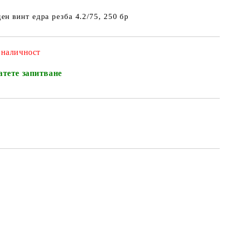
ен винт едра резба 4.2/75, 250 бр
 наличност
атете запитване