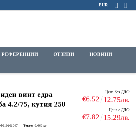
EUR
РЕФЕРЕНЦИИ
ОТЗИВИ
НОВИНИ
Цена без ДДС:
иден винт едра
€6.52
12.75лв.
ба 4.2/75, кутия 250
Цена с ДДС:
€7.82
15.29лв.
05010101047
Тегло:
0.660
кг