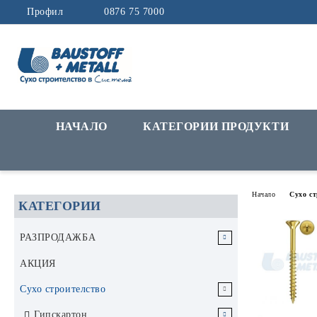
Профил
0876 75 7000
НАЧАЛО
КАТЕГОРИИ ПРОДУКТИ
Начало
Сухо с
КАТЕГОРИИ
РАЗПРОДАЖБА
РАЗПРОДАЖБА Инструменти и
АКЦИЯ
аксесоари
Сухо строителство
РАЗПРОДАЖБА Строителни
Гипскартон
материали