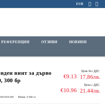
EUR
РЕФЕРЕНЦИИ
ОТЗИВИ
НОВИНИ
Цена без ДДС:
иден винт за дърво
€9.13
17.86лв.
0, 300 бр
Цена с ДДС:
€10.96
21.44лв.
05010101180
Тегло:
0.660
кг