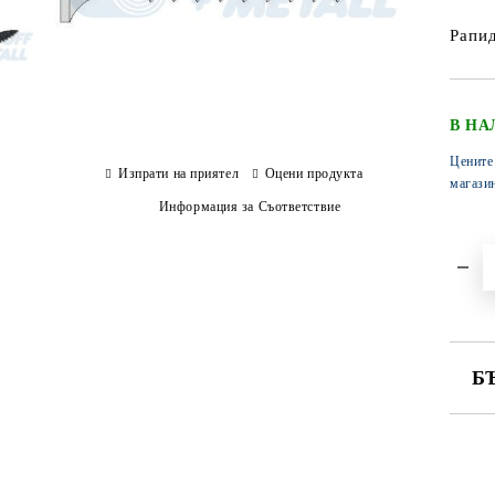
Рапид
В НА
Цените
Изпрати на приятел
Оцени продукта
магази
Информация за Съответствие
Б
СА