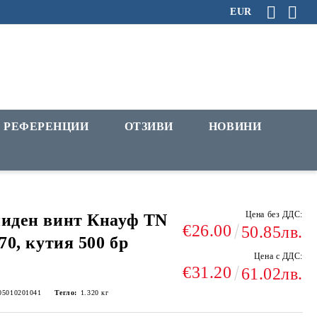
EUR
РЕФЕРЕНЦИИ
ОТЗИВИ
НОВИНИ
Цена без ДДС:
иден винт Кнауф TN
€26.00
50.85лв.
/70, кутия 500 бр
Цена с ДДС:
€31.20
61.02лв.
05010201041
Тегло:
1.320
кг