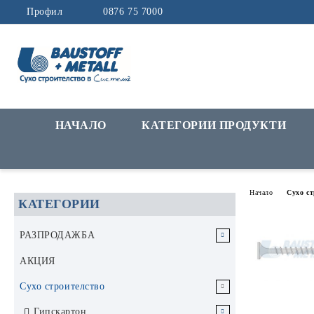
Профил
0876 75 7000
НАЧАЛО
КАТЕГОРИИ ПРОДУКТИ
Начало
Сухо с
КАТЕГОРИИ
РАЗПРОДАЖБА
РАЗПРОДАЖБА Инструменти и
АКЦИЯ
аксесоари
Сухо строителство
РАЗПРОДАЖБА Строителни
Гипскартон
материали