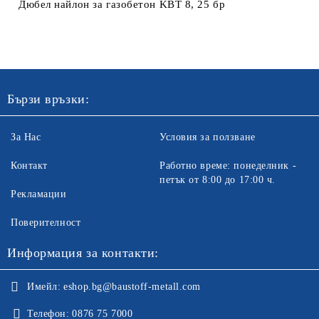
Дюбел найлон за газобетон KBT 8, 25 бр
Ние ще се свържем с вас в рамките на работния ден. Крайната
цена не включва транспорт.
Бързи връзки:
За Нас
Условия за ползване
Контакт
Работно време: понеделник -
петък от 8:00 до 17:00 ч.
Рекламации
Поверителност
Информация за контакти:
Имейл:
eshop.bg@baustoff-metall.com
Телефон:
0876 75 7000