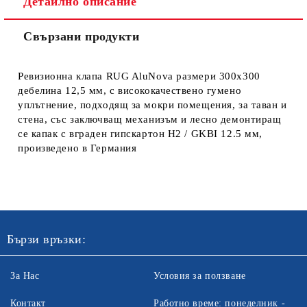
Детайлно описание
Свързани продукти
Ревизионна клапа RUG AluNovа размери 300х300
дебелина 12,5 мм, с висококачествено гумено
уплътнение, подходящ за мокри помещения, за таван и
стена, със заключващ механизъм и лесно демонтиращ
се капак с вграден гипскартон H2 / GKBI 12.5 мм,
произведено в Германия
Бързи връзки:
За Нас
Условия за ползване
Контакт
Работно време: понеделник -