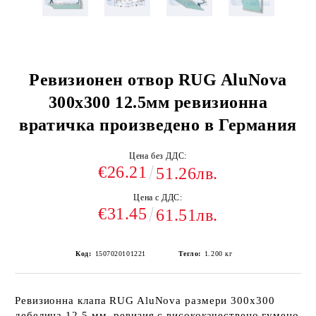
Ревизионен отвор RUG AluNovа
300х300 12.5мм ревизионна
вратичка произведено в Германия
Цена без ДДС:
€26.21
51.26лв.
Цена с ДДС:
€31.45
61.51лв.
Код:
1507020101221
Тегло:
1.200
кг
Ревизионна клапа RUG AluNovа размери 300х300
дебелина 12,5 мм, ревизия с висококачествено гумено