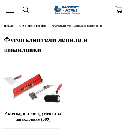
Начало
Сухо строителство
Фугопълнители лепила и шпакловки
Фугопълнители лепила и
шпакловки
Аксесоари и инструменти за
шпакловане (309)