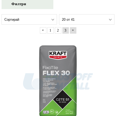
Филтри
«
»
1
2
3