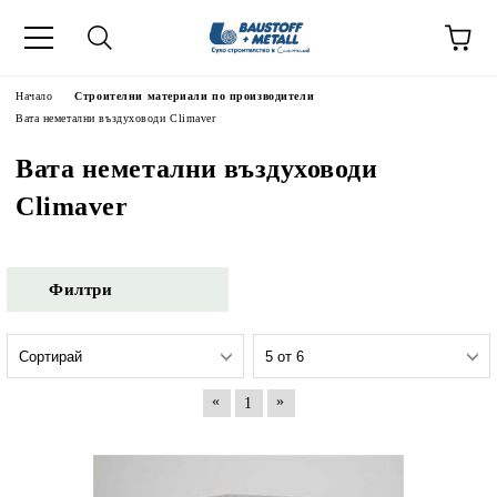
Начало
Строителни материали по производители
Вата неметални въздуховоди Climaver
Вата неметални въздуховоди
Climaver
Филтри
«
»
1