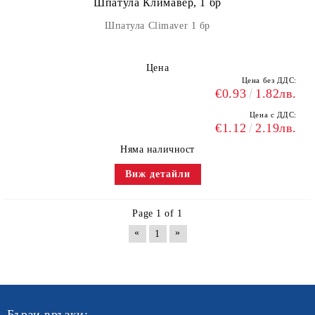
Шпатула Климавер, 1 бр
Шпатула Climaver 1 бр
Цена
Цена без ДДС:
€0.93
1.82лв.
Цена с ДДС:
€1.12
2.19лв.
Няма наличност
Виж детайли
Page 1 of 1
«
»
1
Бързи връзки: