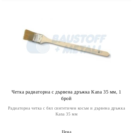
Четка радиаторна с дървена дръжка Kana 35 мм, 1
брой
Радиаторна четка с бял синтетичен косъм и дървена дръжка
Kana 35 мм
Цена