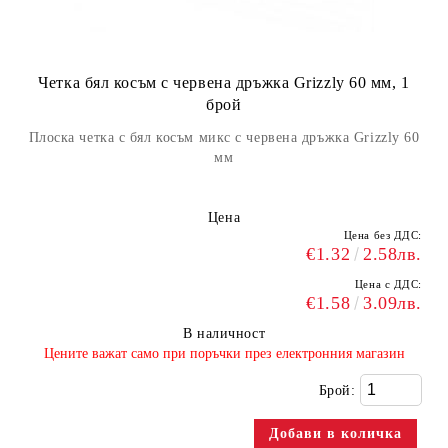
Четка бял косъм с червена дръжка Grizzly 60 мм, 1
брой
Плоска четка с бял косъм микс с червена дръжка Grizzly 60
мм
Цена
Цена без ДДС:
€1.32
2.58лв.
Цена с ДДС:
€1.58
3.09лв.
В наличност
​Цените важат само при поръчки през електронния магазин
Брой: