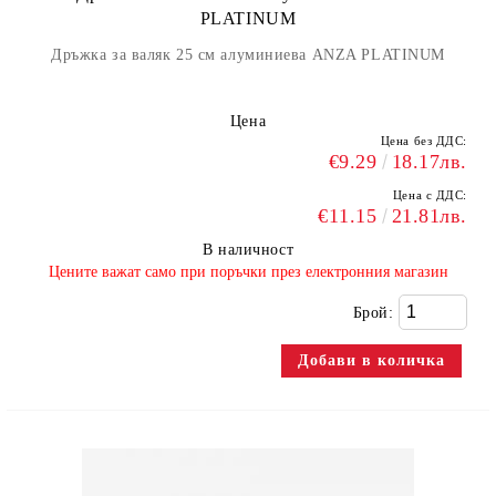
PLATINUM
Дръжка за валяк 25 см алуминиева ANZA PLATINUM
Цена
Цена без ДДС:
€9.29
18.17лв.
Цена с ДДС:
€11.15
21.81лв.
В наличност
​Цените важат само при поръчки през електронния магазин
Брой: