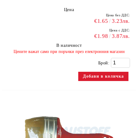
Цена
Цена без ДДС:
€1.65
3.23лв.
Цена с ДДС:
€1.98
3.87лв.
В наличност
​Цените важат само при поръчки през електронния магазин
Брой: