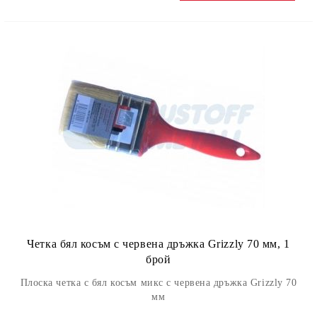
Четка бял косъм с червена дръжка Grizzly 70 мм, 1
брой
Плоска четка с бял косъм микс с червена дръжка Grizzly 70
мм