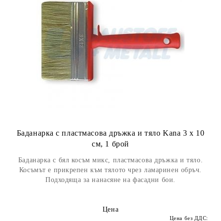
Баданарка с пластмасова дръжка и тяло Kana 3 х 10
см, 1 брой
Баданарка с бял косъм микс, пластмасова дръжка и тяло.
Косъмът е прикрепен към тялото чрез ламаринен обръч.
Подходяща за нанасяне на фасадни бои.
Цена
Цена без ДДС: