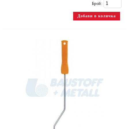
Брой: