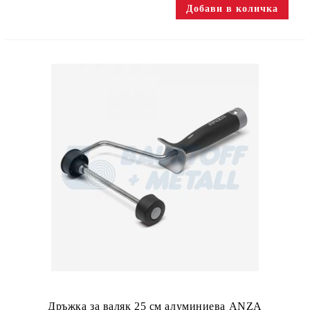
Дръжка за валяк 25 см алуминиева ANZA