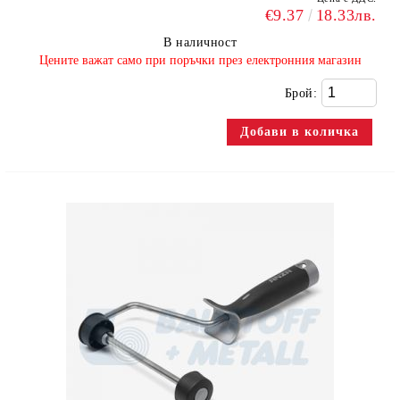
€9.37
18.33лв.
В наличност
​Цените важат само при поръчки през електронния магазин
Брой: