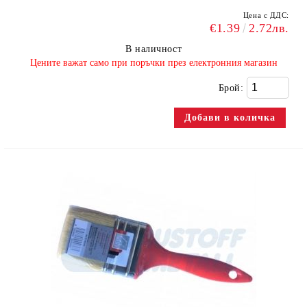
Цена с ДДС:
€1.39
2.72лв.
В наличност
​Цените важат само при поръчки през електронния магазин
Брой: