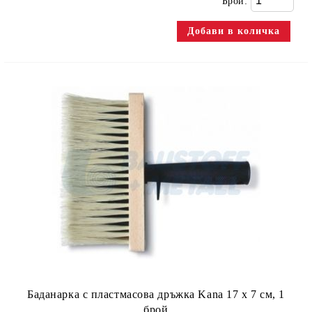
Брой:
Баданарка с пластмасова дръжка Kana 17 х 7 см, 1
брой