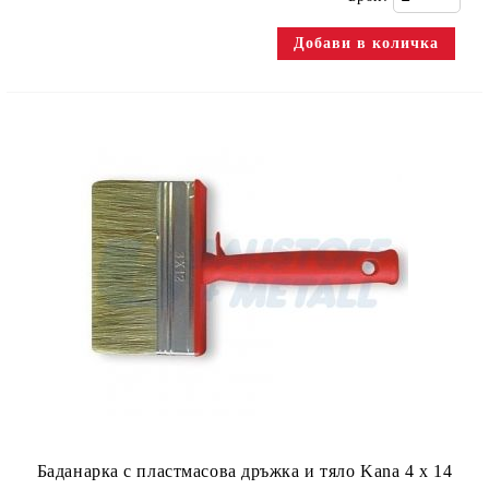
Баданарка с пластмасова дръжка и тяло Kana 4 х 14