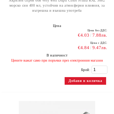
Акрилен спрей боя Very well Dupli Color Prima RAL 5002
морско син 400 мл, устойчив на атмосферни влияния, за
вътрешна и външна употреба
Цена
Цена без ДДС:
€4.03
7.88лв.
Цена с ДДС:
€4.84
9.47лв.
В наличност
​Цените важат само при поръчки през електронния магазин
Брой: