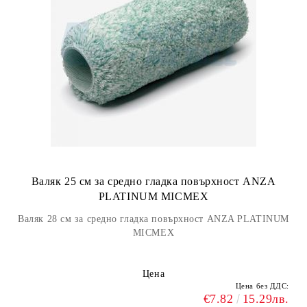
Валяк 25 см за средно гладка повърхност ANZA
PLATINUM MICMEX
Валяк 28 см за средно гладка повърхност ANZA PLATINUM
MICMEX
Цена
Цена без ДДС:
€7.82
15.29лв.