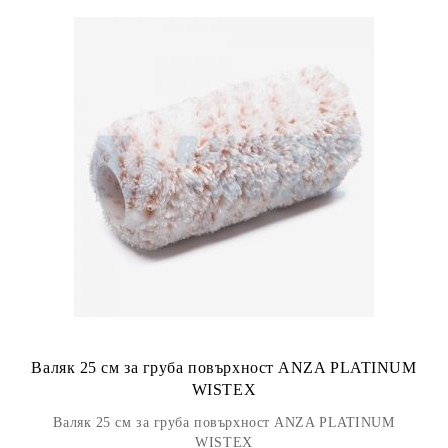
Валяк 25 см за груба повърхност ANZA PLATINUM
WISTEX
Валяк 25 см за груба повърхност ANZA PLATINUM
WISTEX