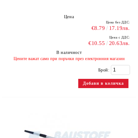
Цена
Цена без ДДС:
€8.79
17.19лв.
Цена с ДДС:
€10.55
20.63лв.
В наличност
​Цените важат само при поръчки през електронния магазин
Брой: