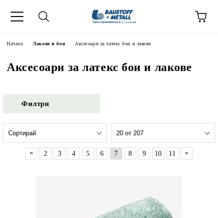
Начало
Лакове и бои
Аксесоари за латекс бои и лакове
Аксесоари за латекс бои и лакове
Филтри
«
»
2
3
4
5
6
7
8
9
10
11