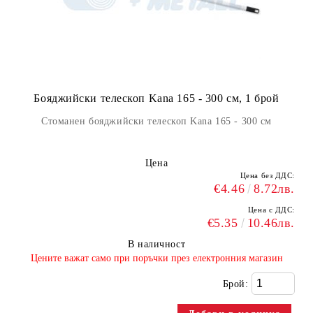
Бояджийски телескоп Kana 165 - 300 см, 1 брой
Стоманен бояджийски телескоп Kana 165 - 300 см
Цена
Цена без ДДС:
€4.46
8.72лв.
Цена с ДДС:
€5.35
10.46лв.
В наличност
​Цените важат само при поръчки през електронния магазин
Брой: