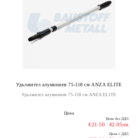
Удължител алуминиев 75-118 см ANZA ELITE
Удължител алуминиев 75-118 см ANZA ELITE
Цена
Цена без ДДС:
€21.50
42.05лв.
Цена с ДДС: