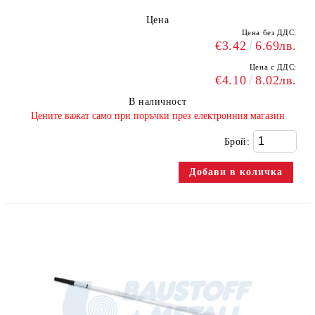
Цена
Цена без ДДС:
€3.42
6.69лв.
Цена с ДДС:
€4.10
8.02лв.
В наличност
​Цените важат само при поръчки през електронния магазин
Брой: