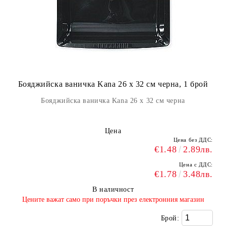
Бояджийска ваничка Kana 26 х 32 см черна, 1 брой
Бояджийска ваничка Kana 26 х 32 см черна
Цена
Цена без ДДС:
€1.48
2.89лв.
Цена с ДДС:
€1.78
3.48лв.
В наличност
​Цените важат само при поръчки през електронния магазин
Брой: