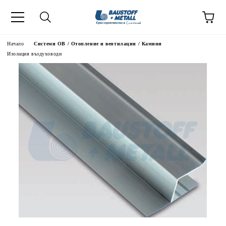
Начало
Системи ОВ / Отопление и вентилации / Камини
Изолация въздуховоди