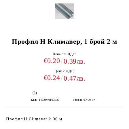
Профил Н Климавер, 1 брой 2 м
Цена без ДДС:
€0.20
0.39лв.
Цена с ДДС:
€0.24
0.47лв.
(1)
Код:
1452070102080
Тегло:
0.400
кг
Профил Н Climaver 2.00 м